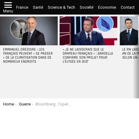
France
Santé
Science & Tech
Société
Economie
Contact
Menu
LATEST
STORIES
EMMANUEL GRÉGOIRE : LES
« JE NE LAISSERAIS QUE LE
LE RN LAR
FRANÇAIS PEUVENT « SE PASSER
DRAPEAU FRANÇAIS » : BARDELLA
AN DE LA P
» DE LA CLIMATISATION DANS DE
CONFIRME SON PROJET POUR
SELON UN
NOMBREUX ENDROITS
L’ÉLYSÉE EN 2027
You are here:
Home
Guerre
Bloomberg : l’opération sur le front du Liban pourrait pousser « Israël » au désastre