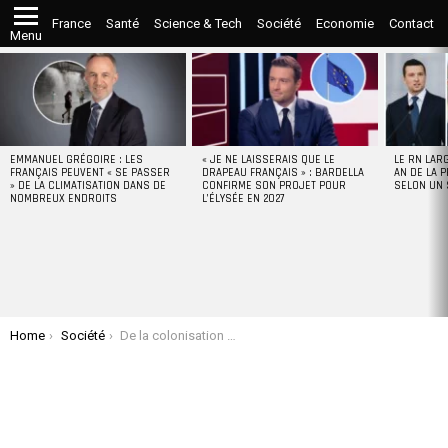
France
Santé
Science & Tech
Société
Economie
Contact
Menu
LATEST
STORIES
EMMANUEL GRÉGOIRE : LES
« JE NE LAISSERAIS QUE LE
LE RN LAR
FRANÇAIS PEUVENT « SE PASSER
DRAPEAU FRANÇAIS » : BARDELLA
AN DE LA P
» DE LA CLIMATISATION DANS DE
CONFIRME SON PROJET POUR
SELON UN
NOMBREUX ENDROITS
L’ÉLYSÉE EN 2027
You are here:
Home
Société
De la colonisation médiatique israélienne