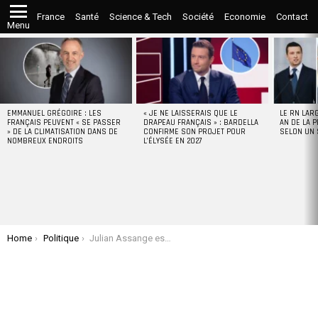
France
Santé
Science & Tech
Société
Economie
Contact
Menu
LATEST
STORIES
EMMANUEL GRÉGOIRE : LES
« JE NE LAISSERAIS QUE LE
LE RN LAR
FRANÇAIS PEUVENT « SE PASSER
DRAPEAU FRANÇAIS » : BARDELLA
AN DE LA P
» DE LA CLIMATISATION DANS DE
CONFIRME SON PROJET POUR
SELON UN
NOMBREUX ENDROITS
L’ÉLYSÉE EN 2027
You are here:
Home
Politique
Julian Assange est enfin libre après un accord de plaider coupable avec la justice américaine