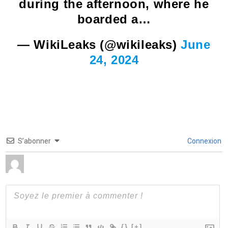
during the afternoon, where he
boarded a…
— WikiLeaks (@wikileaks)
June
24, 2024
S’abonner
Connexion
{}
[+]