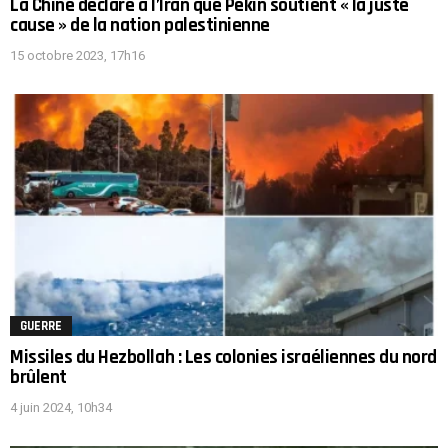
La Chine déclare à l’Iran que Pékin soutient « la juste
cause » de la nation palestinienne
15 octobre 2023, 17h16
GUERRE
Missiles du Hezbollah : Les colonies israéliennes du nord
brûlent
4 juin 2024, 10h34