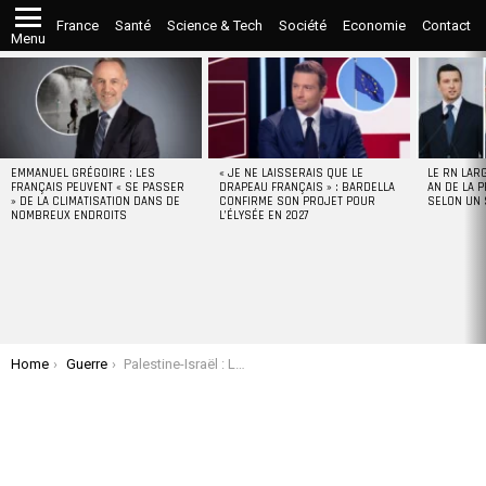
France
Santé
Science & Tech
Société
Economie
Contact
Menu
LATEST
STORIES
EMMANUEL GRÉGOIRE : LES
« JE NE LAISSERAIS QUE LE
LE RN LAR
FRANÇAIS PEUVENT « SE PASSER
DRAPEAU FRANÇAIS » : BARDELLA
AN DE LA P
» DE LA CLIMATISATION DANS DE
CONFIRME SON PROJET POUR
SELON UN
NOMBREUX ENDROITS
L’ÉLYSÉE EN 2027
You are here:
Home
Guerre
Palestine-Israël : La Chine déploie 6 navires de guerre lourdement armés au Moyen-Orient