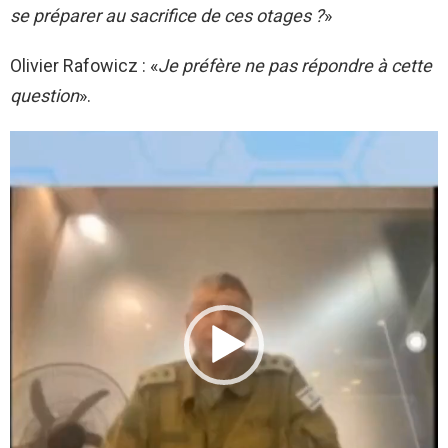
se préparer au sacrifice de ces otages ?
»
Olivier Rafowicz : «
Je préfère ne pas répondre à cette
question
».
L
e
c
t
e
u
r
v
i
d
é