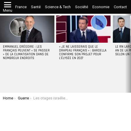
France
Santé
Science & Tech
Société
Economie
Contact
Menu
LATEST
STORIES
EMMANUEL GRÉGOIRE : LES
« JE NE LAISSERAIS QUE LE
LE RN LAR
FRANÇAIS PEUVENT « SE PASSER
DRAPEAU FRANÇAIS » : BARDELLA
AN DE LA P
» DE LA CLIMATISATION DANS DE
CONFIRME SON PROJET POUR
SELON UN
NOMBREUX ENDROITS
L’ÉLYSÉE EN 2027
You are here:
Home
Guerre
Les otages israéliens sacrifiés par leur propre armée ? Le porte-parole de Tsahal, Olivier Rafowicz, refuse de répondre