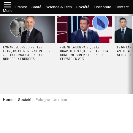
France
Santé
Science & Tech
Société
Economie
Contact
Menu
LATEST
STORIES
EMMANUEL GRÉGOIRE : LES
« JE NE LAISSERAIS QUE LE
LE RN LAR
FRANÇAIS PEUVENT « SE PASSER
DRAPEAU FRANÇAIS » : BARDELLA
AN DE LA P
» DE LA CLIMATISATION DANS DE
CONFIRME SON PROJET POUR
SELON UN
NOMBREUX ENDROITS
L’ÉLYSÉE EN 2027
You are here:
Home
Société
Pologne : Un député éteint un chandelier juif avec un extincteur au Parlement