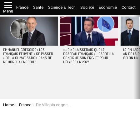
France
Santé
Science & Tech
Société
Economie
Contact
Menu
LATEST
STORIES
EMMANUEL GRÉGOIRE : LES
« JE NE LAISSERAIS QUE LE
LE RN LAR
FRANÇAIS PEUVENT « SE PASSER
DRAPEAU FRANÇAIS » : BARDELLA
AN DE LA P
» DE LA CLIMATISATION DANS DE
CONFIRME SON PROJET POUR
SELON UN
NOMBREUX ENDROITS
L’ÉLYSÉE EN 2027
You are here:
Home
France
De Villepin cogne dur sur Macron et les leaders européens, “soumis à la décision du maître” Trump