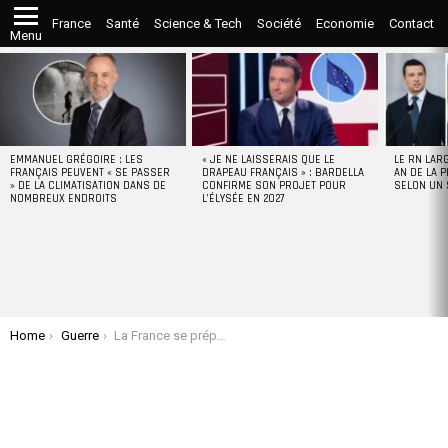
France
Santé
Science & Tech
Société
Economie
Contact
Menu
LATEST
STORIES
EMMANUEL GRÉGOIRE : LES
« JE NE LAISSERAIS QUE LE
LE RN LAR
FRANÇAIS PEUVENT « SE PASSER
DRAPEAU FRANÇAIS » : BARDELLA
AN DE LA P
» DE LA CLIMATISATION DANS DE
CONFIRME SON PROJET POUR
SELON UN
NOMBREUX ENDROITS
L’ÉLYSÉE EN 2027
You are here:
Home
Guerre
La France se prépare à la guerre : l’inquiétant appel des hôpitaux et l’ombre d’un conflit majeur