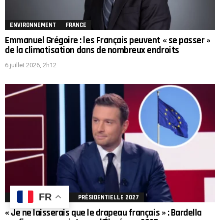
ENVIRONNEMENT
FRANCE
Emmanuel Grégoire : les Français peuvent « se passer »
de la climatisation dans de nombreux endroits
6 juillet 2026, 2h12
FR
FRANCE
POLITIQUE
PRÉSIDENTIELLE 2027
« Je ne laisserais que le drapeau français » : Bardella