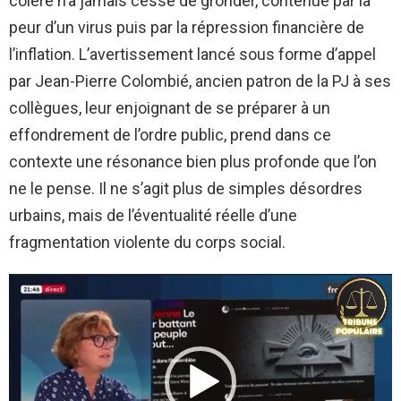
colère n’a jamais cessé de gronder, contenue par la
peur d’un virus puis par la répression financière de
l’inflation. L’avertissement lancé sous forme d’appel
par Jean-Pierre Colombié, ancien patron de la PJ à ses
collègues, leur enjoignant de se préparer à un
effondrement de l’ordre public, prend dans ce
contexte une résonance bien plus profonde que l’on
ne le pense. Il ne s’agit plus de simples désordres
urbains, mais de l’éventualité réelle d’une
fragmentation violente du corps social.
L
e
c
t
e