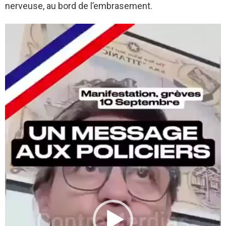
nerveuse, au bord de l’embrasement.
L
e
c
t
e
u
r
v
i
d
é
o