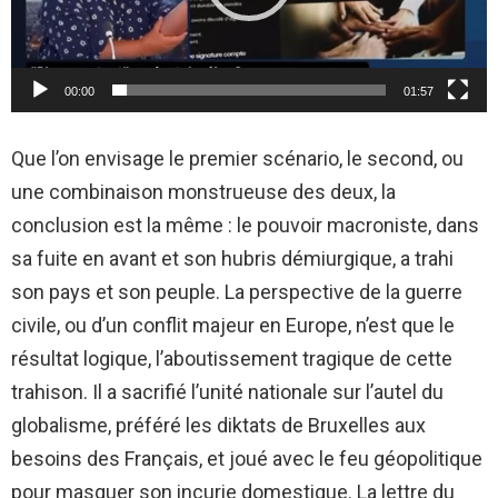
u
r
v
00:00
01:57
i
d
Que l’on envisage le premier scénario, le second, ou
é
une combinaison monstrueuse des deux, la
o
conclusion est la même : le pouvoir macroniste, dans
sa fuite en avant et son hubris démiurgique, a trahi
son pays et son peuple. La perspective de la guerre
civile, ou d’un conflit majeur en Europe, n’est que le
résultat logique, l’aboutissement tragique de cette
trahison. Il a sacrifié l’unité nationale sur l’autel du
globalisme, préféré les diktats de Bruxelles aux
besoins des Français, et joué avec le feu géopolitique
pour masquer son incurie domestique. La lettre du