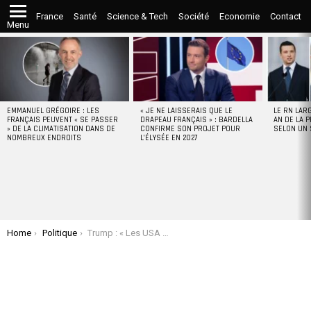
France
Santé
Science & Tech
Société
Economie
Contact
Menu
LATEST
STORIES
EMMANUEL GRÉGOIRE : LES
« JE NE LAISSERAIS QUE LE
LE RN LAR
FRANÇAIS PEUVENT « SE PASSER
DRAPEAU FRANÇAIS » : BARDELLA
AN DE LA P
» DE LA CLIMATISATION DANS DE
CONFIRME SON PROJET POUR
SELON UN
NOMBREUX ENDROITS
L’ÉLYSÉE EN 2027
You are here:
Home
Politique
Trump : « Les USA vont contrôler Gaza et en faire la Côte d’Azur du Moyen-Orient »