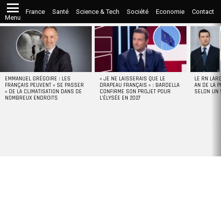
France
Santé
Science & Tech
Société
Economie
Contact
Menu
LATEST
STORIES
EMMANUEL GRÉGOIRE : LES
« JE NE LAISSERAIS QUE LE
LE RN LAR
FRANÇAIS PEUVENT « SE PASSER
DRAPEAU FRANÇAIS » : BARDELLA
AN DE LA P
» DE LA CLIMATISATION DANS DE
CONFIRME SON PROJET POUR
SELON UN
NOMBREUX ENDROITS
L’ÉLYSÉE EN 2027