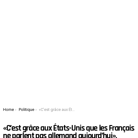
You are here:
Home
Politique
«C’est grâce aux États-Unis que les Français ne parlent pas allemand aujourd’hui», Selon la porte-parole de la Maison-Blanche
«C’est grâce aux États-Unis que les Français
ne parlent pas allemand aujourd’hui»,