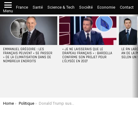
France
Santé
Science & Tech
Société
Economie
Contact
Menu
LATEST
STORIES
EMMANUEL GRÉGOIRE : LES
« JE NE LAISSERAIS QUE LE
LE RN LAR
FRANÇAIS PEUVENT « SE PASSER
DRAPEAU FRANÇAIS » : BARDELLA
AN DE LA P
» DE LA CLIMATISATION DANS DE
CONFIRME SON PROJET POUR
SELON UN
NOMBREUX ENDROITS
L’ÉLYSÉE EN 2027
You are here:
Home
Politique
Donald Trump suspend l’aide étrangère américaine pour 90 jours, à l’exception de l’Ukraine et d’Israël…