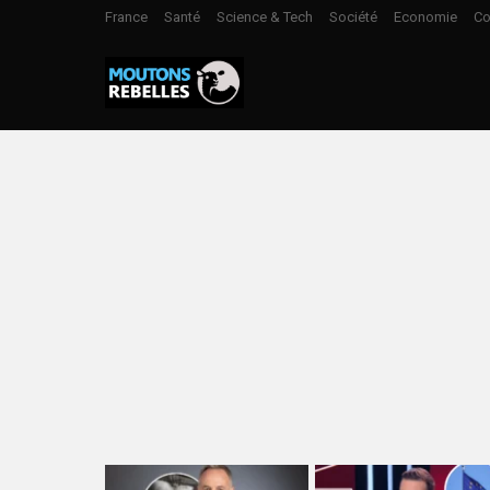
France
Santé
Science & Tech
Société
Economie
Co
LATEST
STORIES