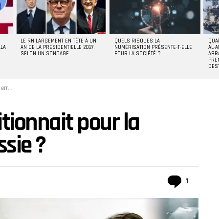
LE RN LARGEMENT EN TÊTE À UN
QUELS RISQUES LA
QUA
LLA
AN DE LA PRÉSIDENTIELLE 2027,
NUMÉRISATION PRÉSENTE-T-ELLE
AL-A
SELON UN SONDAGE
POUR LA SOCIÉTÉ ?
ABR
PRE
DES
sie ?
itionnait pour la
ssie ?
Commen
1