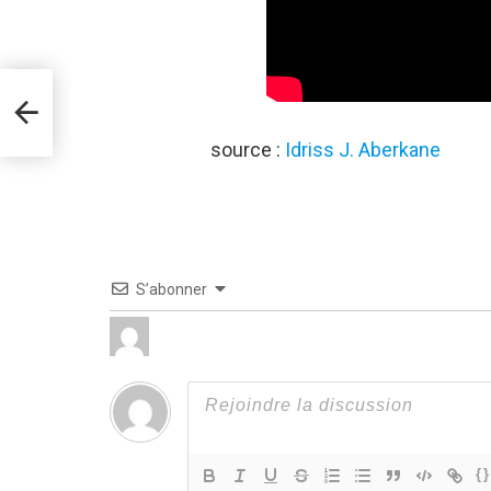
e est
source :
Idriss J. Aberkane
S’abonner
{}