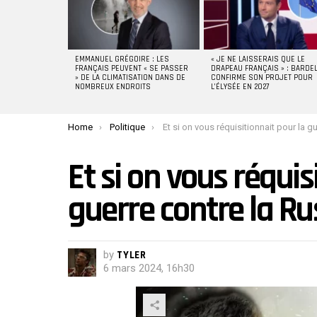
EMMANUEL GRÉGOIRE : LES
« JE NE LAISSERAIS QUE LE
FRANÇAIS PEUVENT « SE PASSER
DRAPEAU FRANÇAIS » : BARDE
» DE LA CLIMATISATION DANS DE
CONFIRME SON PROJET POUR
NOMBREUX ENDROITS
L’ÉLYSÉE EN 2027
You are here:
Home
Politique
Et si on vous réquisitionnait pour la guerre contre la Rus
Et si on vous réquis
guerre contre la Ru
by
TYLER
6 mars 2024, 16h30