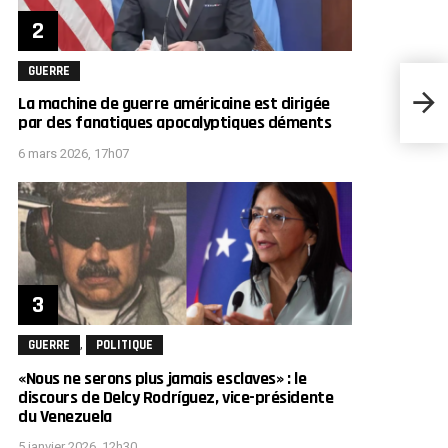
GUERRE
L’ave
La machine de guerre américaine est dirigée
explic
par des fanatiques apocalyptiques déments
6 mars 2026, 17h07
,
GUERRE
POLITIQUE
«Nous ne serons plus jamais esclaves» : le
discours de Delcy Rodríguez, vice-présidente
du Venezuela
5 janvier 2026, 12h30