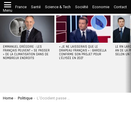
France
Santé
Science & Tech
Société
Economie
Contact
Menu
LATEST
STORIES
EMMANUEL GRÉGOIRE : LES
« JE NE LAISSERAIS QUE LE
LE RN LAR
FRANÇAIS PEUVENT « SE PASSER
DRAPEAU FRANÇAIS » : BARDELLA
AN DE LA P
» DE LA CLIMATISATION DANS DE
CONFIRME SON PROJET POUR
SELON UN
NOMBREUX ENDROITS
L’ÉLYSÉE EN 2027
You are here:
Home
Politique
L’Occident passe aux détails opérationnels d’un envoi de troupes en Ukraine, selon Starmer