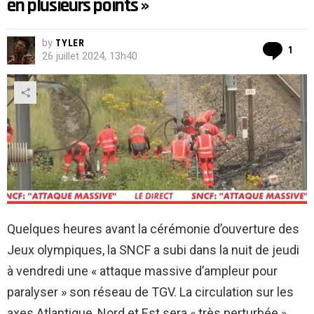
en plusieurs points »
by
TYLER
Co
1
26 juillet 2024, 13h40
Quelques heures avant la cérémonie d’ouverture des
Jeux olympiques, la SNCF a subi dans la nuit de jeudi
à vendredi une « attaque massive d’ampleur pour
paralyser » son réseau de TGV. La circulation sur les
axes Atlantique, Nord et Est sera « très perturbée »