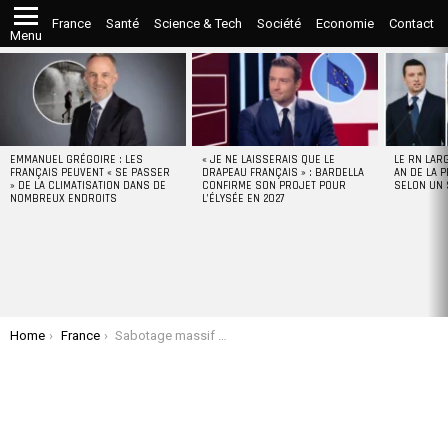
France
Santé
Science & Tech
Société
Economie
Contact
Menu
LATEST
STORIES
EMMANUEL GRÉGOIRE : LES
« JE NE LAISSERAIS QUE LE
LE RN LAR
FRANÇAIS PEUVENT « SE PASSER
DRAPEAU FRANÇAIS » : BARDELLA
AN DE LA P
» DE LA CLIMATISATION DANS DE
CONFIRME SON PROJET POUR
SELON UN
NOMBREUX ENDROITS
L’ÉLYSÉE EN 2027
You are here:
Home
France
Sabotage massif du réseau SNCF: Gabriel Attal dénonce une « attaque coordonnée en plusieurs points »