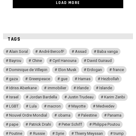
LOAD MORE
TAGS
Alain Soral
André BercofF
Assad
Baba vanga
Bayrou
Chine
Cyril Hanouna
David Guiraud
Dominique de Villepin
Elon Musk
Erdogan
france
gaza
Greenpeace
gue
Hamas
Hezbollah
Idriss Aberkane
immobilier
Irlande
Islande
Israel
Jordan Bardella
Justin Trudeau
Karim Zeribi
LGBT
Lula
macron
Mayotte
Medvedev
Nouvel Ordre Mondial
obama
Palestine
Panama
pape
Patrick Drahi
Peter Schiff
Philippe Poutou
Poutine
Russie
Syrie
Thierry Meyssan
trump