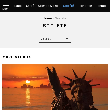
France
Santé
Science & Tech
Société
Economie
Contact
Menu
You are here:
Home
Société
SOCIÉTÉ
MORE STORIES