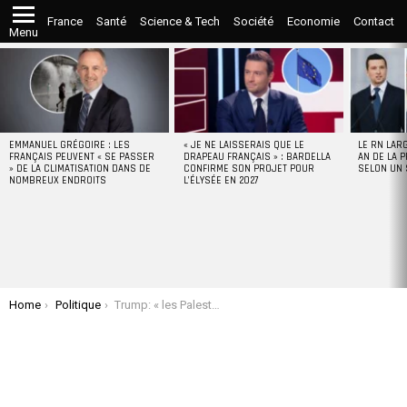
France
Santé
Science & Tech
Société
Economie
Contact
Menu
LATEST
STORIES
EMMANUEL GRÉGOIRE : LES
« JE NE LAISSERAIS QUE LE
LE RN LAR
FRANÇAIS PEUVENT « SE PASSER
DRAPEAU FRANÇAIS » : BARDELLA
AN DE LA P
» DE LA CLIMATISATION DANS DE
CONFIRME SON PROJET POUR
SELON UN
NOMBREUX ENDROITS
L’ÉLYSÉE EN 2027
You are here:
Home
Politique
Trump: « les Palestiniens n’auraient pas le droit au retour à Gaza… »