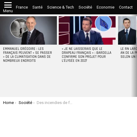
France
Santé
Science & Tech
Société
Economie
Contact
Menu
LATEST
STORIES
EMMANUEL GRÉGOIRE : LES
« JE NE LAISSERAIS QUE LE
LE RN LAR
FRANÇAIS PEUVENT « SE PASSER
DRAPEAU FRANÇAIS » : BARDELLA
AN DE LA P
» DE LA CLIMATISATION DANS DE
CONFIRME SON PROJET POUR
SELON UN
NOMBREUX ENDROITS
L’ÉLYSÉE EN 2027
You are here:
Home
Société
Des incendies de forêt font rage près de Jérusalem, Israël déclare l’état d’urgence