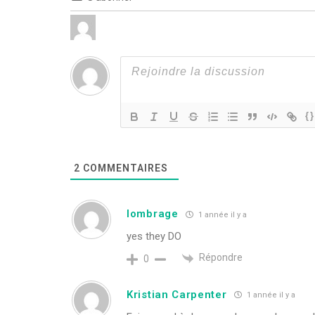
{}
2
COMMENTAIRES
lombrage
1 année il y a
yes they DO
Répondre
0
Kristian Carpenter
1 année il y a