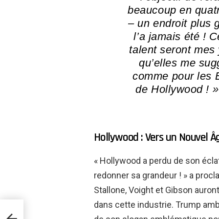
beaucoup en quatr
– un endroit plus g
l’a jamais été !
C
talent seront mes 
qu’elles me sugg
comme pour les É
de Hollywood ! »
Hollywood : Vers un Nouvel Âg
« Hollywood a perdu de son éclat 
redonner sa grandeur ! » a procl
Stallone, Voight et Gibson auron
dans cette industrie. Trump ambit
e