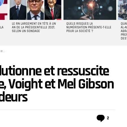
LE RN LARGEMENT EN TÊTE À UN
QUELS RISQUES LA
QUA
LLA
AN DE LA PRÉSIDENTIELLE 2027,
NUMÉRISATION PRÉSENTE-T-ELLE
AL-A
SELON UN SONDAGE
POUR LA SOCIÉTÉ ?
ABR
PRE
DES
eurs
utionne et ressuscite
e, Voight et Mel Gibson
deurs
Commen
2