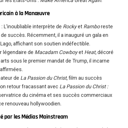
 les États-Unis :
Make America Great Again
.
ricain à la Manœuvre
 : L’inoubliable interprète de
Rocky
et
Rambo
reste
 de succès. Récemment, il a inauguré un gala en
Lago, affichant son soutien indéfectible.
ur légendaire de
Macadam Cowboy
et
Heat
, décoré
 arts sous le premier mandat de Trump, il incarne
affirmées.
sateur de
La Passion du Christ
, film au succès
son retour fracassant avec
La Passion du Christ :
nservatrice du cinéma et ses succès commerciaux
e ce renouveau hollywoodien.
é par les Médias Mainstream