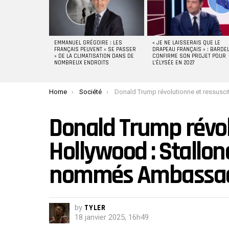
EMMANUEL GRÉGOIRE : LES
« JE NE LAISSERAIS QUE LE
FRANÇAIS PEUVENT « SE PASSER
DRAPEAU FRANÇAIS » : BARDE
» DE LA CLIMATISATION DANS DE
CONFIRME SON PROJET POUR
NOMBREUX ENDROITS
L’ÉLYSÉE EN 2027
You are here:
Home
Société
Donald Trump révolutionne et ressuscite Hollywood : Stallone, Voight et Mel Gibson nommés Ambassad
Donald Trump révol
Hollywood : Stallon
nommés Ambassa
by
TYLER
18 janvier 2025, 16h49