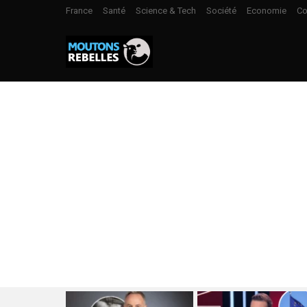
France
Santé
Science & Tech
Société
Economie
Co
LATEST
STORIES