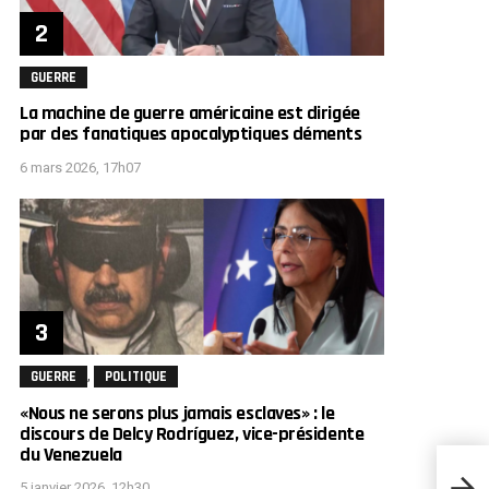
GUERRE
La machine de guerre américaine est dirigée
par des fanatiques apocalyptiques déments
6 mars 2026, 17h07
,
GUERRE
POLITIQUE
«Nous ne serons plus jamais esclaves» : le
discours de Delcy Rodríguez, vice-présidente
du Venezuela
Canda
Macro
5 janvier 2026, 12h30