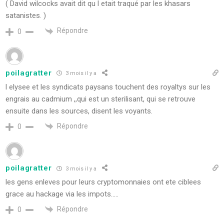
( David wilcocks avait dit qu l etait traqué par les khasars
satanistes. )
Répondre
0
poilagratter
3 mois il y a
l elysee et les syndicats paysans touchent des royaltys sur les
engrais au cadmium ,,qui est un sterilisant, qui se retrouve
ensuite dans les sources, disent les voyants.
Répondre
0
poilagratter
3 mois il y a
les gens enleves pour leurs cryptomonnaies ont ete ciblees
grace au hackage via les impots…..
Répondre
0