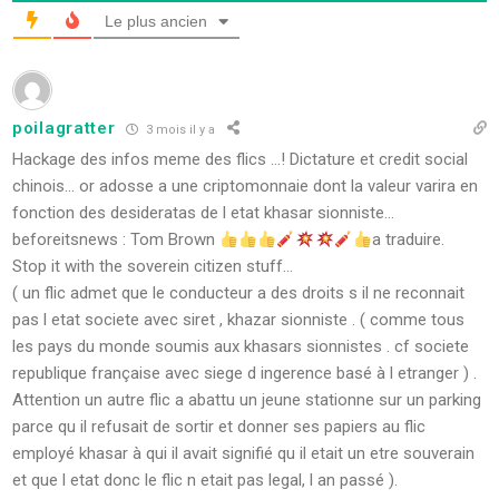
Le plus ancien
poilagratter
3 mois il y a
Hackage des infos meme des flics …! Dictature et credit social
chinois… or adosse a une criptomonnaie dont la valeur varira en
fonction des desideratas de l etat khasar sionniste…
beforeitsnews : Tom Brown
a traduire.
Stop it with the soverein citizen stuff…
( un flic admet que le conducteur a des droits s il ne reconnait
pas l etat societe avec siret , khazar sionniste . ( comme tous
les pays du monde soumis aux khasars sionnistes . cf societe
republique française avec siege d ingerence basé à l etranger ) .
Attention un autre flic a abattu un jeune stationne sur un parking
parce qu il refusait de sortir et donner ses papiers au flic
employé khasar à qui il avait signifié qu il etait un etre souverain
et que l etat donc le flic n etait pas legal, l an passé ).