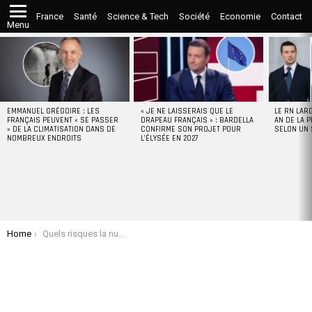
France
Santé
Science & Tech
Société
Economie
Contact
Menu
LATEST
STORIES
EMMANUEL GRÉGOIRE : LES
« JE NE LAISSERAIS QUE LE
LE RN LAR
FRANÇAIS PEUVENT « SE PASSER
DRAPEAU FRANÇAIS » : BARDELLA
AN DE LA P
» DE LA CLIMATISATION DANS DE
CONFIRME SON PROJET POUR
SELON UN
NOMBREUX ENDROITS
L’ÉLYSÉE EN 2027
You are here:
Home
Quels risques la numérisation présente-t-elle pour la société ?