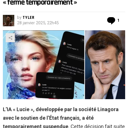
« ferme temporairement »
by
TYLER
Co
1
28 janvier 2025, 22h45
L’IA « Lucie », développée par la société Linagora
avec le soutien de l’État français, a été
temporairement suspendue
. Cette décision fait suite