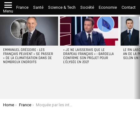
France
Santé
Science & Tech
Société
Economie
Contact
Menu
LATEST
STORIES
EMMANUEL GRÉGOIRE : LES
« JE NE LAISSERAIS QUE LE
LE RN LAR
FRANÇAIS PEUVENT « SE PASSER
DRAPEAU FRANÇAIS » : BARDELLA
AN DE LA P
» DE LA CLIMATISATION DANS DE
CONFIRME SON PROJET POUR
SELON UN
NOMBREUX ENDROITS
L’ÉLYSÉE EN 2027
You are here:
Home
France
Moquée par les internautes, l’IA française « Lucie » conçue avec le soutien de l’État « ferme temporairement »