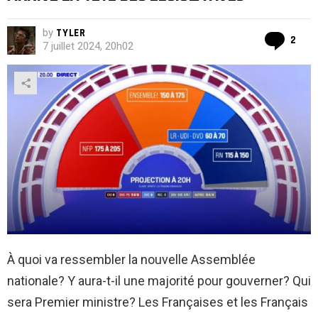
by
TYLER
Co
2
7 juillet 2024, 20h02
À quoi va ressembler la nouvelle Assemblée
nationale? Y aura-t-il une majorité pour gouverner? Qui
sera Premier ministre? Les Françaises et les Français