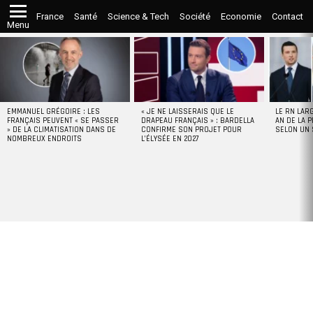
France
Santé
Science & Tech
Société
Economie
Contact
Menu
LATEST
STORIES
EMMANUEL GRÉGOIRE : LES
« JE NE LAISSERAIS QUE LE
LE RN LAR
FRANÇAIS PEUVENT « SE PASSER
DRAPEAU FRANÇAIS » : BARDELLA
AN DE LA P
» DE LA CLIMATISATION DANS DE
CONFIRME SON PROJET POUR
SELON UN
NOMBREUX ENDROITS
L’ÉLYSÉE EN 2027