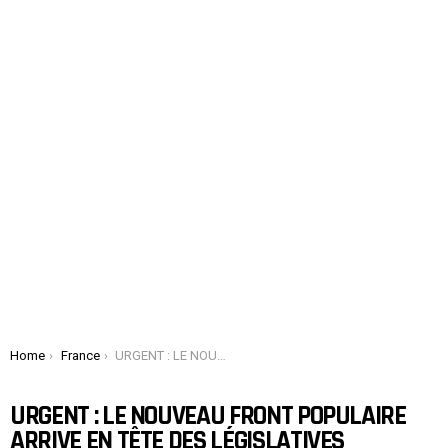
You are here:
Home
France
URGENT : LE NOUVEAU FRONT POPULAIRE ARRIVE EN TÊTE DES LÉGISLATIVES
URGENT : LE NOUVEAU FRONT POPULAIRE
ARRIVE EN TÊTE DES LÉGISLATIVES