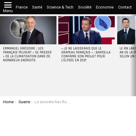
France
Santé
Science & Tech
Société
Economie
Contact
Menu
LATEST
STORIES
EMMANUEL GRÉGOIRE : LES
« JE NE LAISSERAIS QUE LE
LE RN LAR
FRANÇAIS PEUVENT « SE PASSER
DRAPEAU FRANÇAIS » : BARDELLA
AN DE LA P
» DE LA CLIMATISATION DANS DE
CONFIRME SON PROJET POUR
SELON UN
NOMBREUX ENDROITS
L’ÉLYSÉE EN 2027
You are here:
Home
Guerre
Le sioniste Rav Ron Chaya : « C’est la guerre, le Machia’h arrive, les Goyim (non-juifs) sont mal barrés ! »