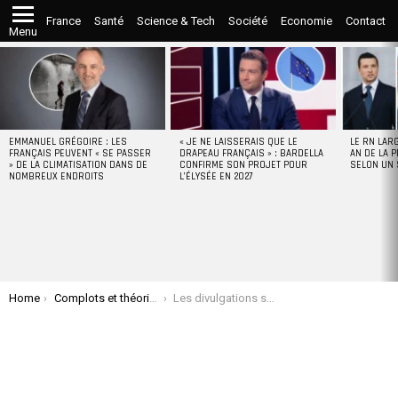
France
Santé
Science & Tech
Société
Economie
Contact
Menu
LATEST
STORIES
EMMANUEL GRÉGOIRE : LES
« JE NE LAISSERAIS QUE LE
LE RN LAR
FRANÇAIS PEUVENT « SE PASSER
DRAPEAU FRANÇAIS » : BARDELLA
AN DE LA P
» DE LA CLIMATISATION DANS DE
CONFIRME SON PROJET POUR
SELON UN
NOMBREUX ENDROITS
L’ÉLYSÉE EN 2027
You are here:
Home
Complots et théories
Les divulgations sur l’assassinat de Kennedy: du vent comme les divulgations sur le réseau Epstein !