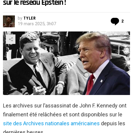
sur le réseau Epstein !
by
TYLER
Co
2
19 mars 2025, 3h07
Les archives sur l’assassinat de John F. Kennedy ont
finalement été relâchées et sont disponibles sur le
site des Archives nationales américaines
depuis les
dernières heures.