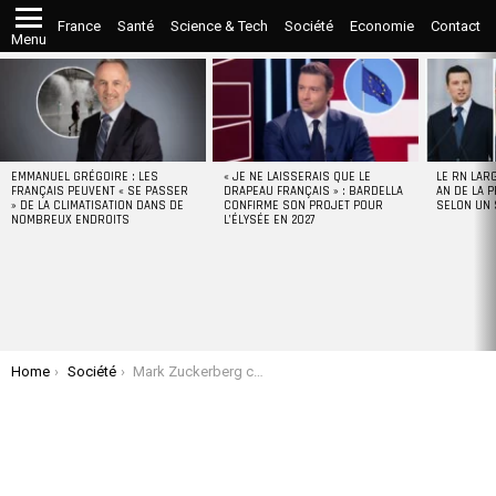
France
Santé
Science & Tech
Société
Economie
Contact
Menu
LATEST
STORIES
EMMANUEL GRÉGOIRE : LES
« JE NE LAISSERAIS QUE LE
LE RN LAR
FRANÇAIS PEUVENT « SE PASSER
DRAPEAU FRANÇAIS » : BARDELLA
AN DE LA P
» DE LA CLIMATISATION DANS DE
CONFIRME SON PROJET POUR
SELON UN
NOMBREUX ENDROITS
L’ÉLYSÉE EN 2027
You are here:
Home
Société
Mark Zuckerberg construit un bunker souterrain à Hawaï