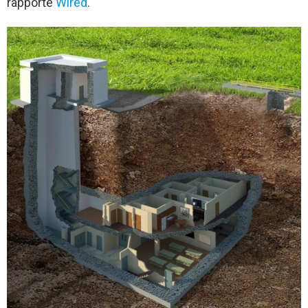
rapporte
Wired
.