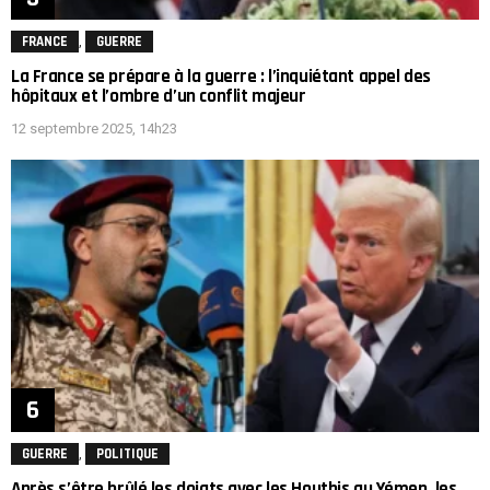
,
FRANCE
GUERRE
La France se prépare à la guerre : l’inquiétant appel des
hôpitaux et l’ombre d’un conflit majeur
12 septembre 2025, 14h23
,
GUERRE
POLITIQUE
Après s’être brûlé les doigts avec les Houthis au Yémen, les