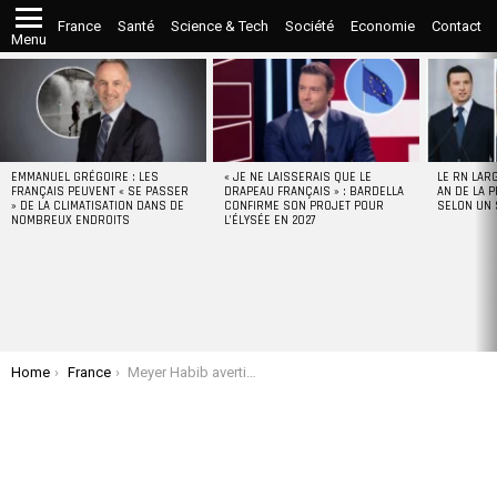
France
Santé
Science & Tech
Société
Economie
Contact
Menu
LATEST
STORIES
EMMANUEL GRÉGOIRE : LES
« JE NE LAISSERAIS QUE LE
LE RN LAR
FRANÇAIS PEUVENT « SE PASSER
DRAPEAU FRANÇAIS » : BARDELLA
AN DE LA P
» DE LA CLIMATISATION DANS DE
CONFIRME SON PROJET POUR
SELON UN
NOMBREUX ENDROITS
L’ÉLYSÉE EN 2027
You are here:
Home
France
Meyer Habib avertit la France : « Si jamais il y a une reconnaissance d’un État palestinien, Israël ne restera pas les bras croisés ! »