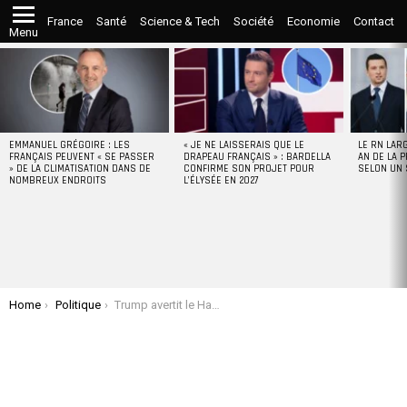
France
Santé
Science & Tech
Société
Economie
Contact
Menu
LATEST
STORIES
EMMANUEL GRÉGOIRE : LES
« JE NE LAISSERAIS QUE LE
LE RN LAR
FRANÇAIS PEUVENT « SE PASSER
DRAPEAU FRANÇAIS » : BARDELLA
AN DE LA P
» DE LA CLIMATISATION DANS DE
CONFIRME SON PROJET POUR
SELON UN
NOMBREUX ENDROITS
L’ÉLYSÉE EN 2027
You are here:
Home
Politique
Trump avertit le Hamas qu’il y aura « l’enfer à payer » au Moyen-Orient si les otages ne sont pas libérés avant son investiture