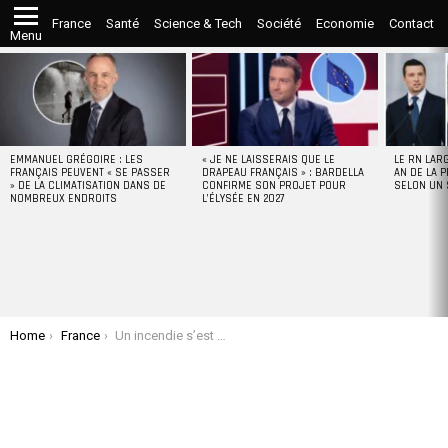
France
Santé
Science & Tech
Société
Economie
Contact
Menu
LATEST
STORIES
EMMANUEL GRÉGOIRE : LES
« JE NE LAISSERAIS QUE LE
LE RN LAR
FRANÇAIS PEUVENT « SE PASSER
DRAPEAU FRANÇAIS » : BARDELLA
AN DE LA P
» DE LA CLIMATISATION DANS DE
CONFIRME SON PROJET POUR
SELON UN
NOMBREUX ENDROITS
L’ÉLYSÉE EN 2027
You are here:
Home
France
Un incendie s’est déclaré sur la flèche de la cathédrale de Rouen (VIDEO)