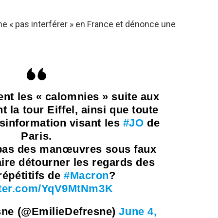
ne « pas interférer » en France et dénonce une
t les « calomnies » suite aux
 la tour Eiffel, ainsi que toute
information visant les
#JO
de
Paris.
 pas des manœuvres sous faux
ire détourner les regards des
épétitifs de
#Macron
?
itter.com/YqV9MtNm3K
sne (@EmilieDefresne)
June 4,