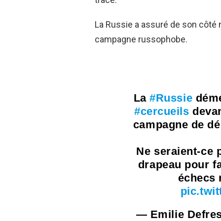
La Russie a assuré de son côté 
campagne russophobe.
La
#Russie
démen
#cercueils
devant
campagne de dés
Ne seraient-ce
drapeau pour fa
échecs r
pic.tw
— Emilie Defre