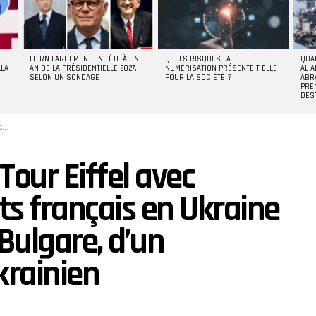
LE RN LARGEMENT EN TÊTE À UN
QUELS RISQUES LA
QUA
LLA
AN DE LA PRÉSIDENTIELLE 2027,
NUMÉRISATION PRÉSENTE-T-ELLE
AL-A
SELON UN SONDAGE
POUR LA SOCIÉTÉ ?
ABR
PRE
DES
en
Tour Eiffel avec
ats français en Ukraine
 Bulgare, d’un
krainien