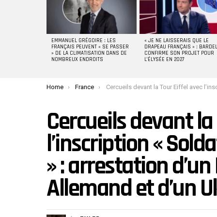
EMMANUEL GRÉGOIRE : LES
« JE NE LAISSERAIS QUE LE
FRANÇAIS PEUVENT « SE PASSER
DRAPEAU FRANÇAIS » : BARDE
» DE LA CLIMATISATION DANS DE
CONFIRME SON PROJET POUR
NOMBREUX ENDROITS
L’ÉLYSÉE EN 2027
You are here:
Home
France
Cercueils devant la Tour Eiffel avec l’inscription « Soldats français en Ukraine » : arrestation d’un Bulgare, d’un Allemand et d’un Ukraini
Cercueils devant la 
l’inscription « Sold
» : arrestation d’un
Allemand et d’un U