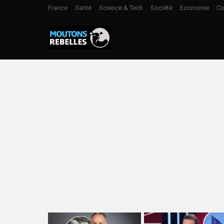
France
Santé
Science & Tech
Société
Economie
Co
LATEST
STORIES