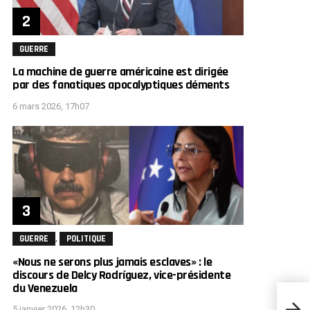
GUERRE
La machine de guerre américaine est dirigée
par des fanatiques apocalyptiques déments
6 mars 2026, 17h07
,
GUERRE
POLITIQUE
«Nous ne serons plus jamais esclaves» : le
discours de Delcy Rodríguez, vice-présidente
du Venezuela
Le gé
5 janvier 2026, 12h30