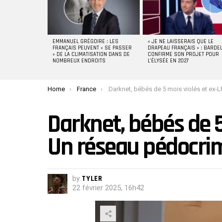
EMMANUEL GRÉGOIRE : LES
« JE NE LAISSERAIS QUE LE
FRANÇAIS PEUVENT « SE PASSER
DRAPEAU FRANÇAIS » : BARDE
» DE LA CLIMATISATION DANS DE
CONFIRME SON PROJET POUR
NOMBREUX ENDROITS
L’ÉLYSÉE EN 2027
You are here:
Home
France
Darknet, bébés de 5 mois violés et ex-LFI : Un réseau pédocriminel démante
Darknet, bébés de 5 
Un réseau pédocri
by
TYLER
22 février 2025, 16h42