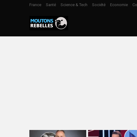
France
Santé
Science & Tech
Société
Economie
Co
LATEST
STORIES