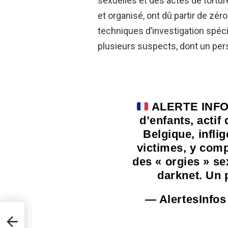
sexuelles et des actes de tortu
et organisé, ont dû partir de zér
techniques d’investigation spécia
plusieurs suspects, dont un pers
ALERTE INFO –
d’enfants, actif
Belgique, inflig
victimes, y comp
des « orgies » se
darknet. Un 
— AlertesInfos
ies