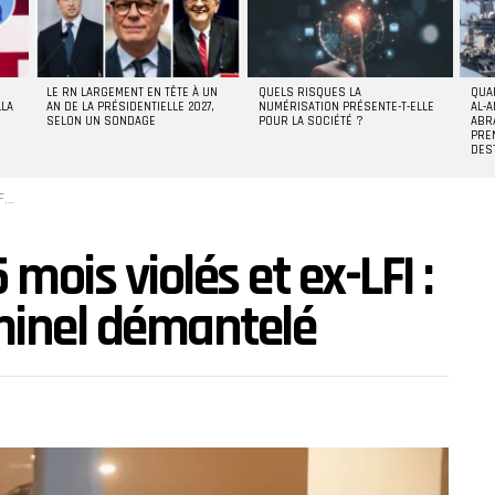
LE RN LARGEMENT EN TÊTE À UN
QUELS RISQUES LA
QUA
LLA
AN DE LA PRÉSIDENTIELLE 2027,
NUMÉRISATION PRÉSENTE-T-ELLE
AL-A
SELON UN SONDAGE
POUR LA SOCIÉTÉ ?
ABR
PRE
DES
lé
mois violés et ex-LFI :
minel démantelé