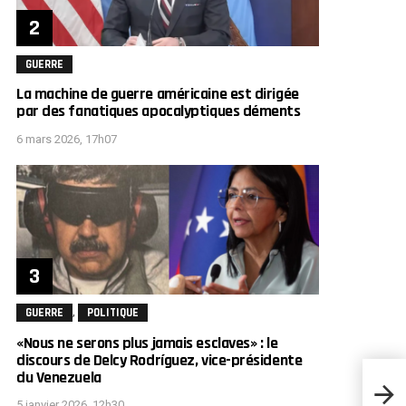
GUERRE
La machine de guerre américaine est dirigée
par des fanatiques apocalyptiques déments
6 mars 2026, 17h07
,
GUERRE
POLITIQUE
«Nous ne serons plus jamais esclaves» : le
discours de Delcy Rodríguez, vice-présidente
du Venezuela
«Qu’i
suggè
5 janvier 2026, 12h30