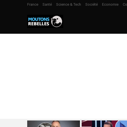
France
Santé
Science & Tech
Société
Economie
Co
LATEST
STORIES