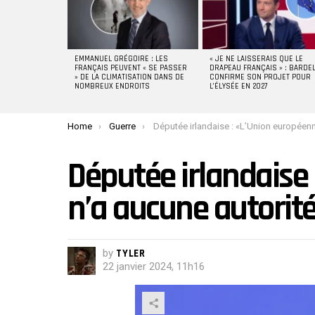
EMMANUEL GRÉGOIRE : LES
« JE NE LAISSERAIS QUE LE
FRANÇAIS PEUVENT « SE PASSER
DRAPEAU FRANÇAIS » : BARDE
» DE LA CLIMATISATION DANS DE
CONFIRME SON PROJET POUR
NOMBREUX ENDROITS
L’ÉLYSÉE EN 2027
You are here:
Home
Guerre
Députée irlandaise : «L’Union européenne n’a aucune autorité morale
Députée irlandaise
n’a aucune autorit
by
TYLER
22 janvier 2024, 11h16