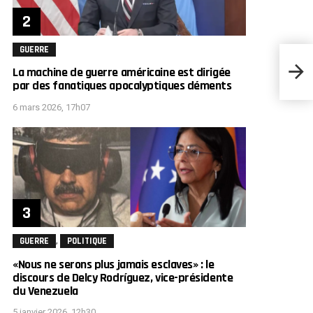
GUERRE
Le mi
propo
La machine de guerre américaine est dirigée
artif
par des fanatiques apocalyptiques déments
6 mars 2026, 17h07
,
GUERRE
POLITIQUE
«Nous ne serons plus jamais esclaves» : le
discours de Delcy Rodríguez, vice-présidente
du Venezuela
5 janvier 2026, 12h30