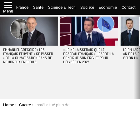
France
Santé
Science & Tech
Société
Economie
Contact
Menu
LATEST
STORIES
EMMANUEL GRÉGOIRE : LES
« JE NE LAISSERAIS QUE LE
LE RN LAR
FRANÇAIS PEUVENT « SE PASSER
DRAPEAU FRANÇAIS » : BARDELLA
AN DE LA P
» DE LA CLIMATISATION DANS DE
CONFIRME SON PROJET POUR
SELON UN
NOMBREUX ENDROITS
L’ÉLYSÉE EN 2027
You are here:
Home
Guerre
Israël a tué plus de 200 Palestiniens dans le camp de Nuseirat pour sauver 4 otages