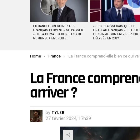
EMMANUEL GRÉGOIRE : LES
« JE NE LAISSERAIS QUE LE
FRANÇAIS PEUVENT « SE PASSER
DRAPEAU FRANÇAIS » : BARDE
» DE LA CLIMATISATION DANS DE
CONFIRME SON PROJET POUR
NOMBREUX ENDROITS
L’ÉLYSÉE EN 2027
You are here:
Home
France
La France comprend-elle bien ce qui va lui arriver 
La France comprend-
arriver ?
by
TYLER
27 février 2024, 17h39