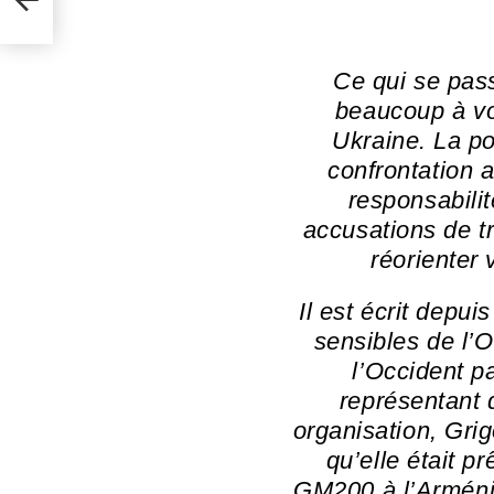
Ce qui se pas
beaucoup à vo
Ukraine. La pol
confrontation a
responsabilit
accusations de tr
réorienter 
Il est écrit depu
sensibles de l’
l’Occident pa
représentant 
organisation, Gri
qu’elle était pr
GM200 à l’Arménie