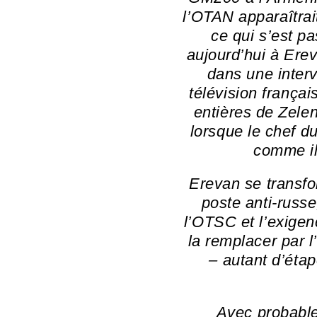
l’OTAN apparaîtrai
ce qui s’est p
aujourd’hui à Ere
dans une inter
télévision frança
entières de Zelen
lorsque le chef d
comme ils
Erevan se transfo
poste anti-russe
l’OTSC et l’exigen
la remplacer par 
– autant d’éta
Avec probabl