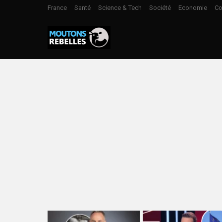
France
Santé
Science & Tech
Société
Economie
Co
LATEST
STORIES