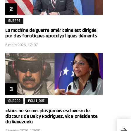
GUERRE
La machine de guerre américaine est dirigée
par des fanatiques apocalyptiques déments
6 mars 2026, 17h07
,
GUERRE
POLITIQUE
«Nous ne serons plus jamais esclaves» : le
discours de Delcy Rodríguez, vice-présidente
du Venezuela
L’Égy
5 janvier 2026, 12h30