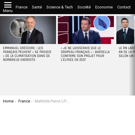
France
Santé
Science & Tech
Société
Economie
Contact
Menu
LATEST
STORIES
EMMANUEL GRÉGOIRE : LES
« JE NE LAISSERAIS QUE LE
LE RN LAR
FRANÇAIS PEUVENT « SE PASSER
DRAPEAU FRANÇAIS » : BARDELLA
AN DE LA P
» DE LA CLIMATISATION DANS DE
CONFIRME SON PROJET POUR
SELON UN
NOMBREUX ENDROITS
L’ÉLYSÉE EN 2027
You are here:
Home
France
Mathilde Panot LFI sur BFM TV : « Netanyahou et un criminel de guerre »