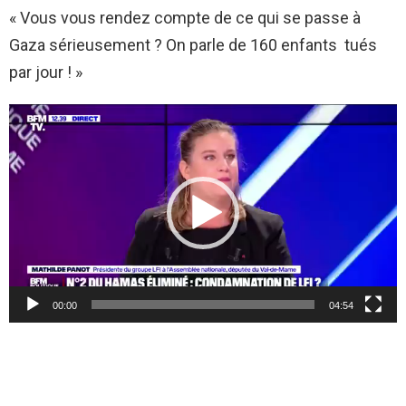
« Vous vous rendez compte de ce qui se passe à
Gaza sérieusement ? On parle de 160 enfants tués
par jour ! »
L
e
c
t
e
u
r
v
00:00
04:54
i
d
é