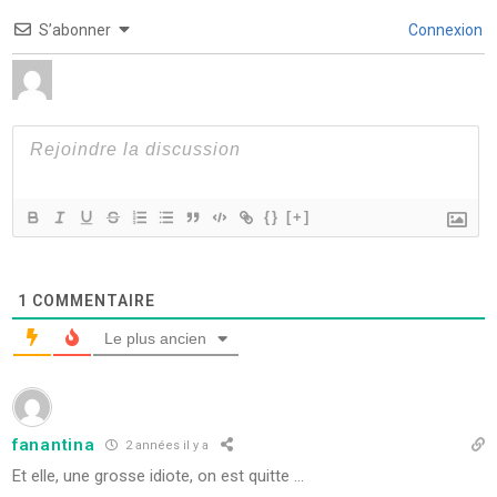
o
S’abonner
Connexion
{}
[+]
1
COMMENTAIRE
Le plus ancien
fanantina
2 années il y a
Et elle, une grosse idiote, on est quitte …