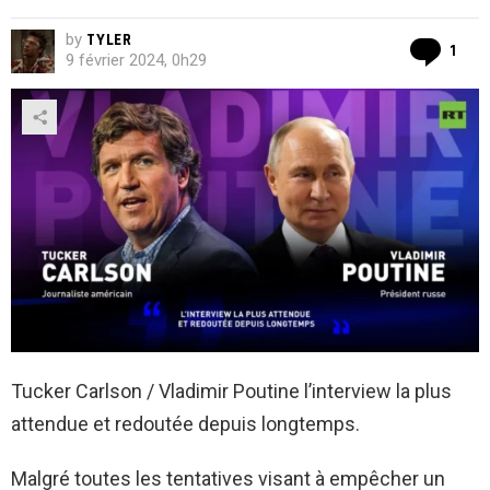
by
TYLER
Co
1
9 février 2024, 0h29
Tucker Carlson / Vladimir Poutine l’interview la plus
attendue et redoutée depuis longtemps.
Malgré toutes les tentatives visant à empêcher un