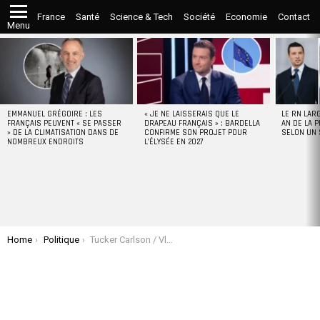
France
Santé
Science & Tech
Société
Economie
Contact
Menu
LATEST
STORIES
EMMANUEL GRÉGOIRE : LES
« JE NE LAISSERAIS QUE LE
LE RN LAR
FRANÇAIS PEUVENT « SE PASSER
DRAPEAU FRANÇAIS » : BARDELLA
AN DE LA P
» DE LA CLIMATISATION DANS DE
CONFIRME SON PROJET POUR
SELON UN
NOMBREUX ENDROITS
L’ÉLYSÉE EN 2027
You are here:
Home
Politique
Tucker Carlson / Vladimir Poutine : L’interview traduite en intégralité