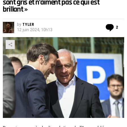
sont gris et n’aiment pas ce qui est
brillant »
by
TYLER
Co
2
12 juin 2024, 10h13