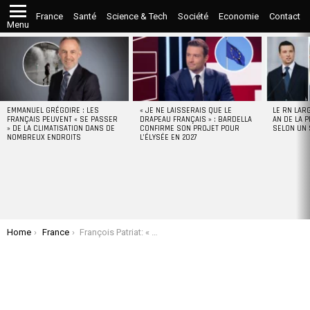
France
Santé
Science & Tech
Société
Economie
Contact
Menu
LATEST
STORIES
EMMANUEL GRÉGOIRE : LES
« JE NE LAISSERAIS QUE LE
LE RN LAR
FRANÇAIS PEUVENT « SE PASSER
DRAPEAU FRANÇAIS » : BARDELLA
AN DE LA P
» DE LA CLIMATISATION DANS DE
CONFIRME SON PROJET POUR
SELON UN
NOMBREUX ENDROITS
L’ÉLYSÉE EN 2027
You are here:
Home
France
François Patriat: « Si les Français n’apprécient pas Macron, c’est parce qu’ils sont gris et n’aiment pas ce qui est brillant »