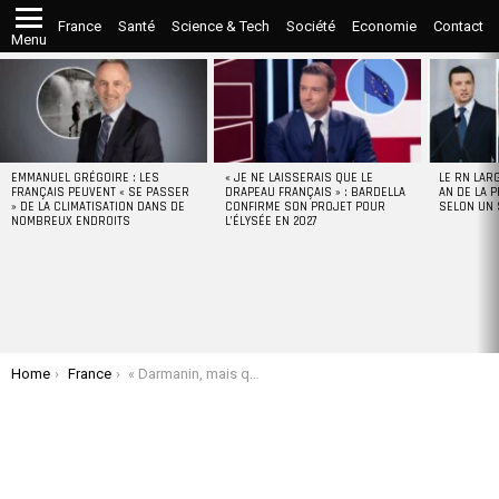
France
Santé
Science & Tech
Société
Economie
Contact
Menu
LATEST
STORIES
EMMANUEL GRÉGOIRE : LES
« JE NE LAISSERAIS QUE LE
LE RN LAR
FRANÇAIS PEUVENT « SE PASSER
DRAPEAU FRANÇAIS » : BARDELLA
AN DE LA P
» DE LA CLIMATISATION DANS DE
CONFIRME SON PROJET POUR
SELON UN
NOMBREUX ENDROITS
L’ÉLYSÉE EN 2027
You are here:
Home
France
« Darmanin, mais qu’il LA FERME ! » : Le gros coup de gueule de l’ex-footballeur Jérôme Rothen