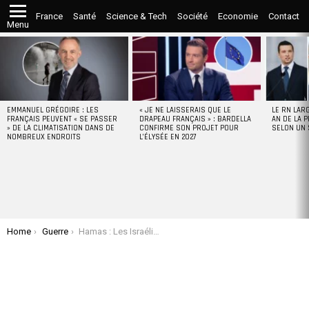
France
Santé
Science & Tech
Société
Economie
Contact
Menu
LATEST
STORIES
EMMANUEL GRÉGOIRE : LES
« JE NE LAISSERAIS QUE LE
LE RN LAR
FRANÇAIS PEUVENT « SE PASSER
DRAPEAU FRANÇAIS » : BARDELLA
AN DE LA P
» DE LA CLIMATISATION DANS DE
CONFIRME SON PROJET POUR
SELON UN
NOMBREUX ENDROITS
L’ÉLYSÉE EN 2027
You are here:
Home
Guerre
Hamas : Les Israéliens s’interrogent sur l’échec catastrophique du renseignement