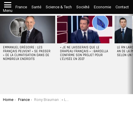
France
Santé
Science & Tech
Société
Economie
Contact
Menu
LATEST
STORIES
EMMANUEL GRÉGOIRE : LES
« JE NE LAISSERAIS QUE LE
LE RN LAR
FRANÇAIS PEUVENT « SE PASSER
DRAPEAU FRANÇAIS » : BARDELLA
AN DE LA P
» DE LA CLIMATISATION DANS DE
CONFIRME SON PROJET POUR
SELON UN
NOMBREUX ENDROITS
L’ÉLYSÉE EN 2027
You are here:
Home
France
Rony Brauman : « La solution à ce conflit se trouve dans l’arrêt de la colonisation et la restitution des terres palestiniennes aux Palestiniens»