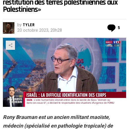
restitution des terres palestiniennes aux
Palestiniens»
by
TYLER
Co
5
20 octobre 2023, 20h28
Rony Brauman est un ancien militant maoïste,
médecin (spécialisé en pathologie tropicale) de